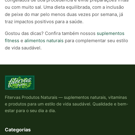
ou com muito sal. Uma dieta equilibrada, com a inclusão
de peixe do mar pelo menos duas vezes por semana, já
traz impactos positivos para a saúde.
Gostou das dicas? Confira também nossos
suplementos
fitness
e
alimentos naturais
para complementar seu estilo
de vida saudável.
Fitervas Produtos Naturais — suplementos naturais, vitaminas
e produtos para um estilo de vida saudável. Qualidade e bem-
estar para o seu dia a dia.
Categorias