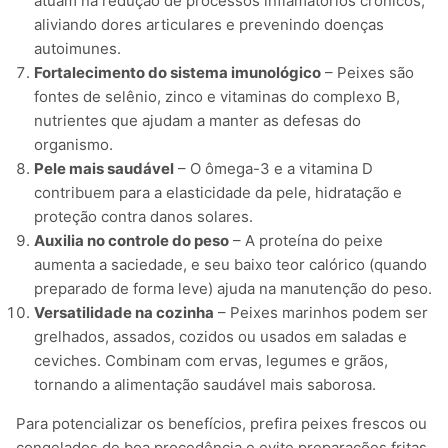
atuam na redução de processos inflamatórios crônicos,
aliviando dores articulares e prevenindo doenças
autoimunes.
Fortalecimento do sistema imunológico
– Peixes são
fontes de selênio, zinco e vitaminas do complexo B,
nutrientes que ajudam a manter as defesas do
organismo.
Pele mais saudável
– O ômega-3 e a vitamina D
contribuem para a elasticidade da pele, hidratação e
proteção contra danos solares.
Auxilia no controle do peso
– A proteína do peixe
aumenta a saciedade, e seu baixo teor calórico (quando
preparado de forma leve) ajuda na manutenção do peso.
Versatilidade na cozinha
– Peixes marinhos podem ser
grelhados, assados, cozidos ou usados em saladas e
ceviches. Combinam com ervas, legumes e grãos,
tornando a alimentação saudável mais saborosa.
Para potencializar os benefícios, prefira peixes frescos ou
congelados de boa procedência e evite preparações fritas