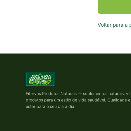
Voltar para a p
Fitervas Produtos Naturais — suplementos naturais, vi
produtos para um estilo de vida saudável. Qualidade 
estar para o seu dia a dia.