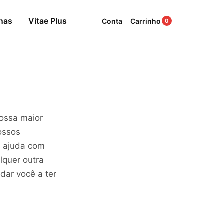
nas
Vitae Plus
Conta
Carrinho
0
nossa maior
ossos
e ajuda com
lquer outra
dar você a ter