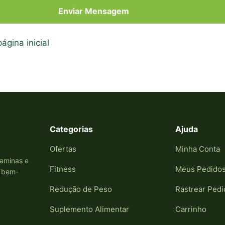
Enviar Mensagem
ágina inicial
Categorias
Ajuda
Ofertas
Minha Conta
taminas e
Fitness
Meus Pedido
e bem-
Redução de Peso
Rastrear Pedi
Suplemento Alimentar
Carrinho