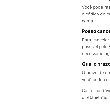
Você pode ra
o código de 
conta.
Posso cance
Para cancelar
possível pelo 
necessário agu
Qual o praz
O prazo de en
você pode con
Caso sua dúvi
diretamente.