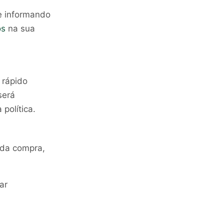
 informando
os
na sua
 rápido
será
política.
 da compra,
ar