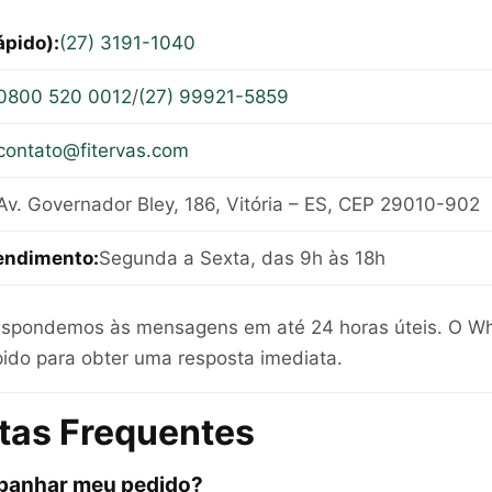
pido):
(27) 3191-1040
0800 520 0012
/
(27) 99921-5859
contato@fitervas.com
Av. Governador Bley, 186, Vitória – ES, CEP 29010-902
tendimento:
Segunda a Sexta, das 9h às 18h
espondemos às mensagens em até 24 horas úteis. O W
pido para obter uma resposta imediata.
tas Frequentes
anhar meu pedido?