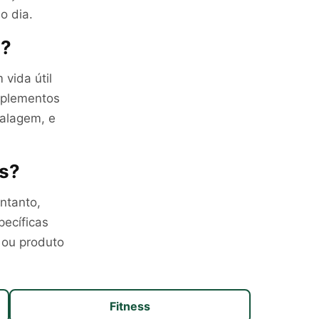
o dia.
o?
 vida útil
uplementos
alagem, e
es?
ntanto,
pecíficas
 ou produto
Fitness