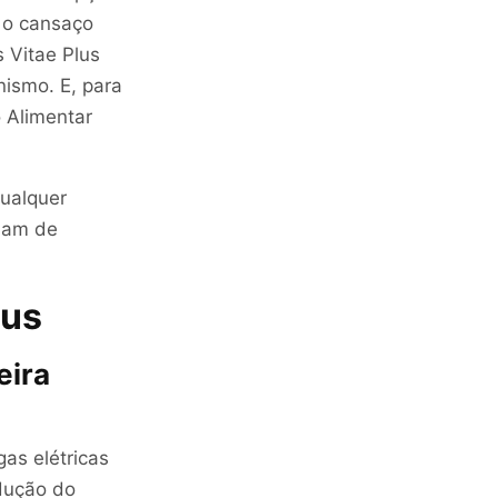
 o cansaço
s Vitae Plus
nismo. E, para
 Alimentar
qualquer
riam de
lus
eira
gas elétricas
dução do