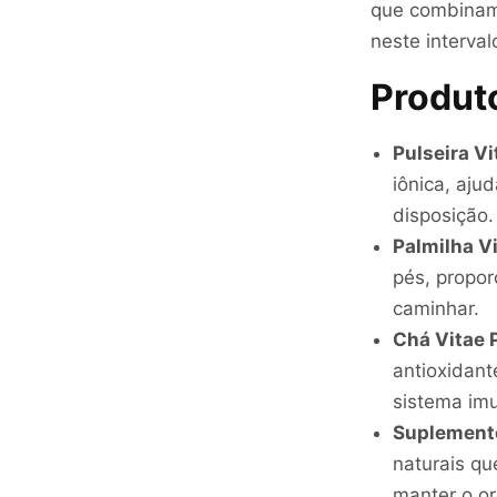
que combinam 
neste interval
Produt
Pulseira Vi
iônica, aju
disposição. 
Palmilha V
pés, propor
caminhar.
Chá Vitae 
antioxidant
sistema imu
Suplemento
naturais qu
manter o or