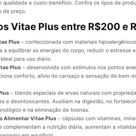
qualidade e custo-benefício. Confira os tipos de produ
o de preço:
os Vitae Plus entre R$200 e
tae Plus
– confeccionada com materiais hipoalergênicos
da a equilibrar as energias do corpo, reduzir o estresse 
Ideal para uso diário.
itae Plus
– desenvolvida com estímulos nos pontos ene
ciona conforto, alívio do cansaço e sensação de bem-e
Plus
– blends especiais de ervas naturais com propried
es e desintoxicantes. Auxiliam na digestão, no fortalec
nológico e na eliminação de toxinas.
 Alimentar Vitae Plus
– cápsulas com vitaminas, miner
e complementam a nutrição diária, aumentam a vitalid
ganismo em equilíbrio.