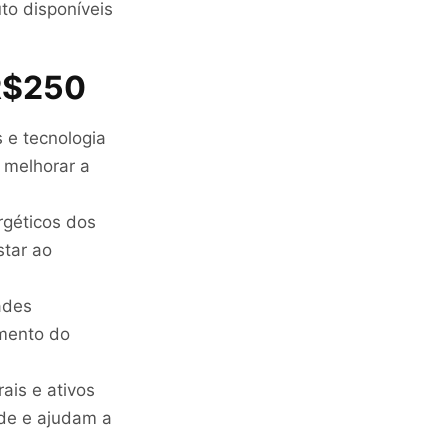
to disponíveis
 R$250
 e tecnologia
e melhorar a
rgéticos dos
star ao
ades
imento do
ais e ativos
ade e ajudam a