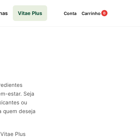
nas
Vitae Plus
Conta
Carrinho
0
redientes
em-estar. Seja
xicantes ou
ra quem deseja
 Vitae Plus