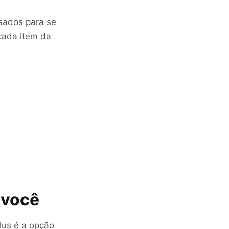
sados para se
 cada item da
 você
Plus é a opção