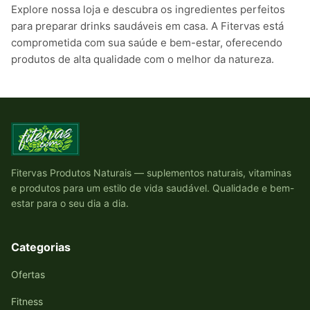
Explore nossa loja e descubra os ingredientes perfeitos
para preparar drinks saudáveis em casa. A Fitervas está
comprometida com sua saúde e bem-estar, oferecendo
produtos de alta qualidade com o melhor da natureza.
Fitervas Produtos Naturais — suplementos naturais, vitaminas
e produtos para um estilo de vida saudável. Qualidade e bem-
estar para o seu dia a dia.
Categorias
Ofertas
Fitness