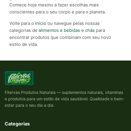
Comece hoje mesmo a fazer escolhas mais
conscientes para o seu corpo e para o planeta.
Volte para o
início
ou navegue pelas nossas
categorias de
alimentos e bebidas
e
chás
para
encontrar produtos que combinam com seu novo
estilo de vida.
Fitervas Produtos Naturais — suplementos naturais, vitaminas
e produtos para um estilo de vida saudável. Qualidade e bem-
estar para o seu dia a dia.
Categorias