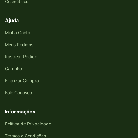
Cosméticos
Ajuda
Minha Conta
Meus Pedidos
Rastrear Pedido
Carrinho
Finalizar Compra
Fale Conosco
Informações
Política de Privacidade
Termos e Condições