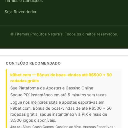
Termos e Condições
Seja Revendedor
© Fitervas Produtos Naturais. Todos os direitos reservados.
CONTEÚDO RECOMENDADO
k9bet.com — Bônus de boas-vindas até R$500 + 50
rodadas grátis
Sua Plataforma de Apostas e Cassino Online
Saque PIX instantâneo em até 5 minutos sem taxas
Jogue nos melhores slots e apostas esportivas em
k9bet.com. Bônus de boas-vindas de até R$500 + 50
rodadas grátis, saque instantâneo via PIX e mais de
3.500 jogos disponíveis.
Jogos:
Slots, Crash Games, Cassino ao Vivo, Apostas Esportivas ·