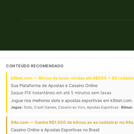
CONTEÚDO RECOMENDADO
k9bet.com — Bônus de boas-vindas até R$500 + 50 rodadas
Sua Plataforma de Apostas e Cassino Online
Saque PIX instantâneo em até 5 minutos sem taxas
Jogue nos melhores slots e apostas esportivas em k9bet.com. 
Jogos:
Slots, Crash Games, Cassino ao Vivo, Apostas Esportivas ·
Bônus:
94a.com — Ganhe R$1.500 de bônus ao se cadastrar na 94
Cassino Online e Apostas Esportivas no Brasil