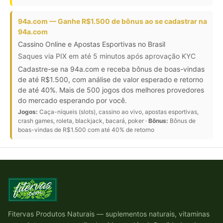
94a.com — Ganhe R$1.500 de bônus ao se cadastrar na
94a.com
Cassino Online e Apostas Esportivas no Brasil
Saques via PIX em até 5 minutos após aprovação KYC
Cadastre-se na 94a.com e receba bônus de boas-vindas
de até R$1.500, com análise de valor esperado e retorno
de até 40%. Mais de 500 jogos dos melhores provedores
do mercado esperando por você.
Jogos:
Caça-níqueis (slots), cassino ao vivo, apostas esportivas,
crash games, roleta, blackjack, bacará, poker ·
Bônus:
Bônus de
boas-vindas de R$1.500 com até 40% de retorno
Fitervas Produtos Naturais — suplementos naturais, vitaminas