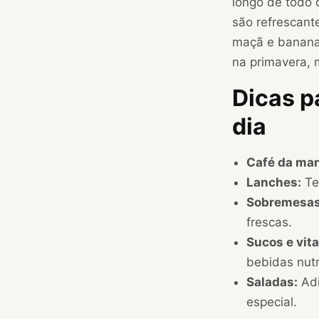
longo de todo 
são refrescante
maçã e banana 
na primavera, 
Dicas pa
dia
Café da ma
Lanches:
Te
Sobremesas
frescas.
Sucos e vit
bebidas nutr
Saladas:
Adi
especial.