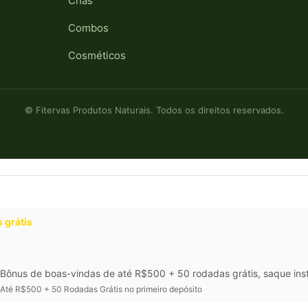
Chás
Combos
Cosméticos
© Fitervas Produtos Naturais. Todos os direitos reservados.
 grátis
Bônus de boas-vindas de até R$500 + 50 rodadas grátis, saque inst
Até R$500 + 50 Rodadas Grátis no primeiro depósito