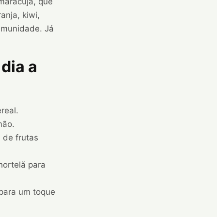
 maracujá, que
anja, kiwi,
 imunidade. Já
 dia a
real.
mão.
 de frutas
ortelã para
para um toque