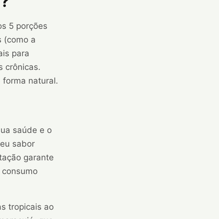
e?
s 5 porções
as (como a
ais para
s crônicas.
 forma natural.
sua saúde e o
seu sabor
stação garante
 o consumo
s tropicais ao