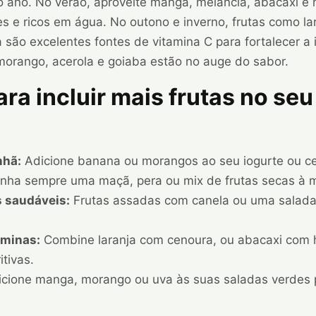
o ano. No verão, aproveite manga, melancia, abacaxi e
s e ricos em água. No outono e inverno, frutas como lar
são excelentes fontes de vitamina C para fortalecer a
morango, acerola e goiaba estão no auge do sabor.
ra incluir mais frutas no seu
nhã:
Adicione banana ou morangos ao seu iogurte ou ce
nha sempre uma maçã, pera ou mix de frutas secas à 
 saudáveis:
Frutas assadas com canela ou uma salada
aminas:
Combine laranja com cenoura, ou abacaxi com h
itivas.
cione manga, morango ou uva às suas saladas verdes 