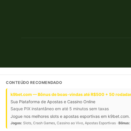
CONTEÚDO RECOMENDADO
k9bet.com — Bônus de boas-vindas até R$500 + 50 rodadas
Sua Plataforma de Apostas e Cassino Online
Saque PIX instantâneo em até 5 minutos sem taxas
Jogue nos melhores slots e apostas esportivas em k9bet.com. 
Jogos:
Slots, Crash Games, Cassino ao Vivo, Apostas Esportivas ·
Bônus: