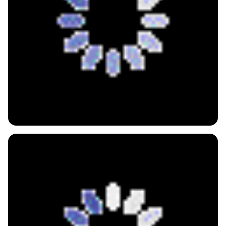
PRODUTO 100% NATURAL
FITSLIM TURBO BLACK
FÓRMULA PODEROSA PARA PERDER PESO 7X MAIS
RÁPIDO
Emagrecedor, inibidor de apetite e queimador de gordura.
comprar agora