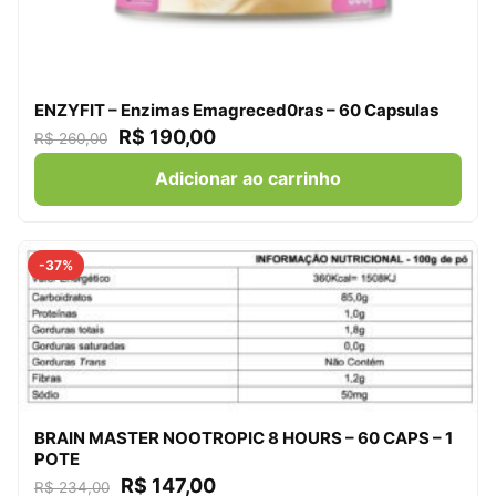
ENZYFIT – Enzimas Emagreced0ras – 60 Capsulas
R$
190,00
R$
260,00
Adicionar ao carrinho
-37%
BRAIN MASTER NOOTROPIC 8 HOURS – 60 CAPS – 1
POTE
R$
147,00
R$
234,00