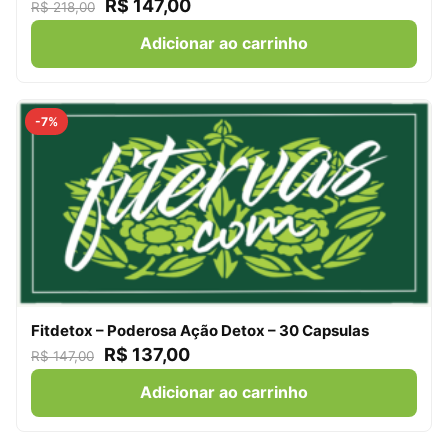
R$
147,00
R$
218,00
Adicionar ao carrinho
-7%
Fitdetox – Poderosa Ação Detox – 30 Capsulas
R$
137,00
R$
147,00
Adicionar ao carrinho