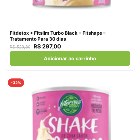
Fitdetox + Fitslim Turbo Black + Fitshape –
Tratamento Para 30 dias
R$
297,00
R$
529,80
Adicionar ao carrinho
-32%