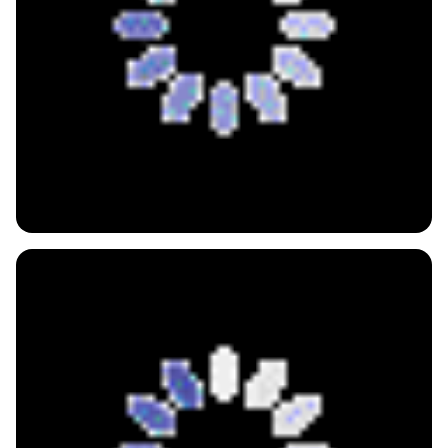
SUPLEMENTO ALIMENTAR
Ácido hialurônico
com vitamina b8 e vitamina c
Um ativo produzido naturalmente pelo corpo que possui
propriedades hidratantes e estimulantes de colágeno.
comprar agora