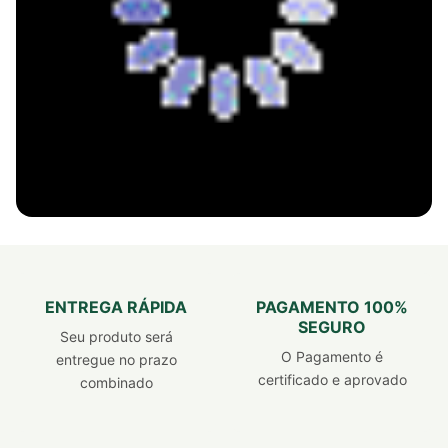
REVENDEDOR INDEPENDENTE FITERVAS
Seja Dono
do seu próprio negócio
ENTREGA RÁPIDA
PAGAMENTO 100%
SEGURO
EMPREENDA COM PRODUTOS JÁ VALIDADOS NO
Seu produto será
MERCADO! CADASTRE-SE! É GRÁTIS :)
O Pagamento é
entregue no prazo
certificado e aprovado
combinado
CADASTRAR AGORA!