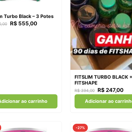
im Turbo Black – 3 Potes
R$
555,00
,00
FITSLIM TURBO BLACK 
FITSHAPE
R$
247,00
R$
394,00
Adicionar ao carrinho
Adicionar ao carrinh
-27%