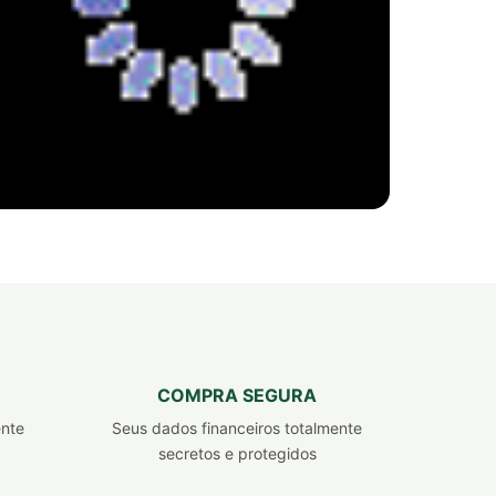
REVENDEDOR INDEPENDENTE
FITERVAS
Seja Dono
do seu próprio negócio
COMPRA SEGURA
EMPREENDA COM PRODUTOS JÁ VALIDADOS
ente
Seus dados financeiros totalmente
NO MERCADO! CADASTRE-SE! É GRÁTIS :)
secretos e protegidos
CADASTRAR AGORA!