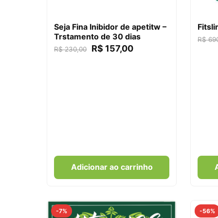
Seja Fina Inibidor de apetitw –
Fitsl
Trstamento de 30 dias
R$
690
R$
157,00
R$
230,00
Adicionar ao carrinho
-7%
-56%