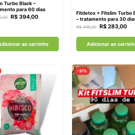
im Turbo Black –
mento para 60 dias
Fitdetox + Fitslim Turbo 
R$
394,00
0,00
– tratamento para 30 dia
R$
283,00
R$
469,00
Adicionar ao carrinho
Adicionar ao carrinh
-37%