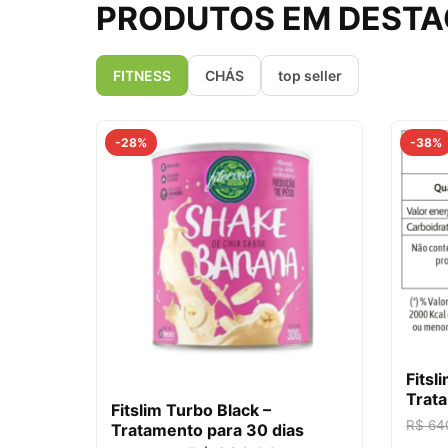
PRODUTOS EM DEST
FITNESS
CHÁS
top seller
-28%
-38%
Fitsl
Trata
Fitslim Turbo Black –
R$
64
Tratamento para 30 dias