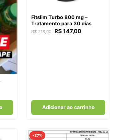
Fitslim Turbo 800 mg –
Tratamento para 30 dias
R$
147,00
R$
218,00
+
o
Adicionar ao carrinho
-37%