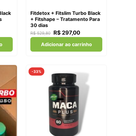
Black
Fitdetox + Fitslim Turbo Black
s
+ Fitshape – Tratamento Para
30 dias
R$
297,00
R$
529,80
o
Adicionar ao carrinho
-33%