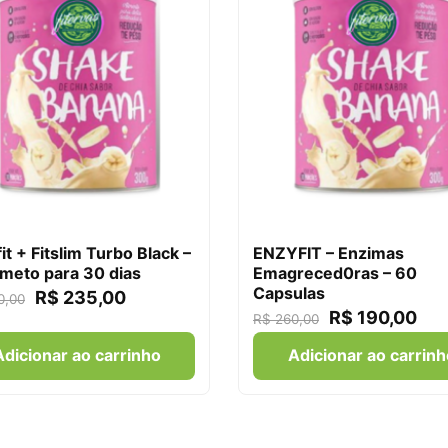
it + Fitslim Turbo Black –
ENZYFIT – Enzimas
meto para 30 dias
Emagreced0ras – 60
Capsulas
R$
235,00
0,00
R$
190,00
R$
260,00
Adicionar ao carrinho
Adicionar ao carrinh