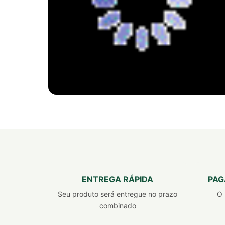
PRODUTO 100% NATURAL
FITSLIM TURBO
BLACK
FÓRMULA PODEROSA PARA
ENTREGA RÁPIDA
PAG
PERDER PESO 7X MAIS RÁPIDO
Seu produto será entregue no prazo
O 
combinado
Emagrecedor, inibidor de apetite e queimador
de gordura.