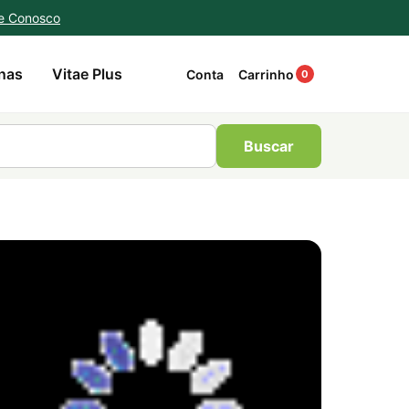
e Conosco
nas
Vitae Plus
Conta
Carrinho
0
Buscar