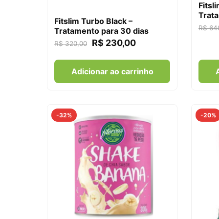
Fitsl
Trata
Fitslim Turbo Black –
R$
64
Tratamento para 30 dias
R$
230,00
R$
320,00
Adicionar ao carrinho
-32%
-20%