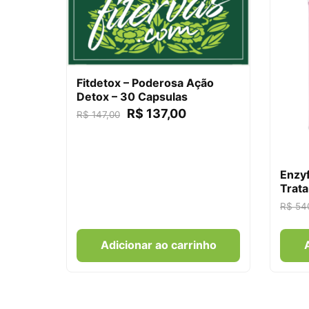
Fitdetox – Poderosa Ação
Detox – 30 Capsulas
R$
137,00
R$
147,00
Enzyf
Trata
R$
54
Adicionar ao carrinho