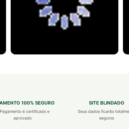
SUPLEMENTO ALIMENTAR
Ácido hialurônico
com vitamina b8 e vitamina c
Um ativo produzido naturalmente pelo corpo
AMENTO 100% SEGURO
SITE BLINDADO
que possui propriedades hidratantes e
Pagamento é certificado e
Seus dados ficarão totalm
estimulantes de colágeno.
aprovado
seguros
comprar agora