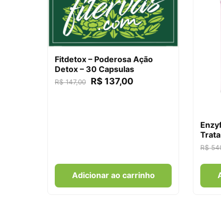
Fitdetox – Poderosa Ação
Detox – 30 Capsulas
R$
137,00
R$
147,00
Enzyf
Trata
R$
54
Adicionar ao carrinho