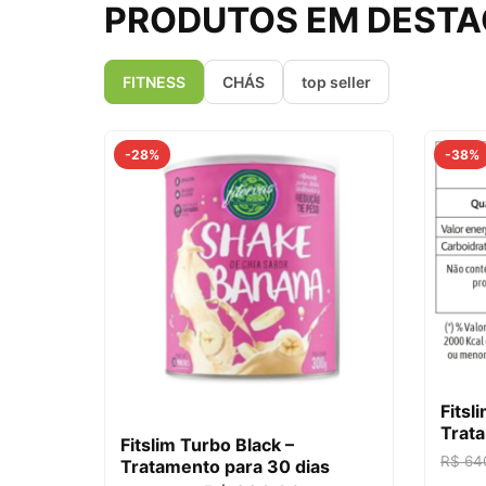
PRODUTOS EM DEST
FITNESS
CHÁS
top seller
-28%
-38%
Fitsl
Trata
Fitslim Turbo Black –
R$
64
Tratamento para 30 dias