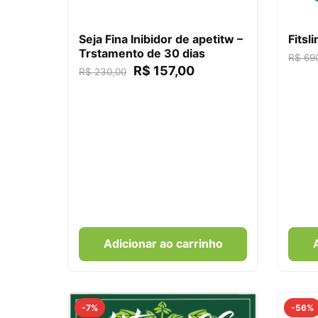
Seja Fina Inibidor de apetitw –
Fitsl
Trstamento de 30 dias
R$
690
R$
157,00
R$
230,00
Adicionar ao carrinho
-7%
-56%