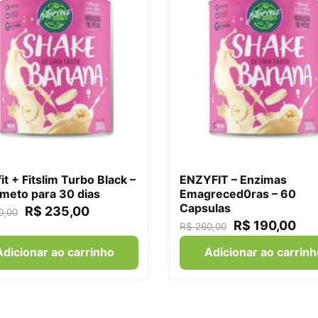
it + Fitslim Turbo Black –
ENZYFIT – Enzimas
meto para 30 dias
Emagreced0ras – 60
Capsulas
R$
235,00
0,00
R$
190,00
R$
260,00
Adicionar ao carrinho
Adicionar ao carrinh