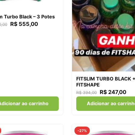
im Turbo Black – 3 Potes
R$
555,00
,00
FITSLIM TURBO BLACK 
FITSHAPE
R$
247,00
R$
394,00
Adicionar ao carrinho
Adicionar ao carrinh
-27%