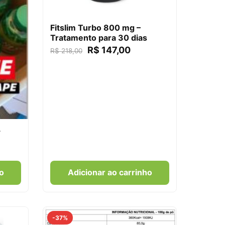
Fitslim Turbo 800 mg –
Tratamento para 30 dias
R$
147,00
R$
218,00
+
o
Adicionar ao carrinho
-37%