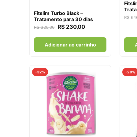
Fitsl
Trata
Fitslim Turbo Black –
R$
64
Tratamento para 30 dias
R$
230,00
R$
320,00
Adicionar ao carrinho
-32%
-20%