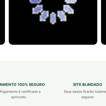
SUPLEMENTO ALIMENTAR
Ácido hialurônico
com vitamina b8 e vitamina c
Um ativo produzido naturalmente pelo corpo
AMENTO 100% SEGURO
SITE BLINDADO
que possui propriedades hidratantes e
Pagamento é certificado e
Seus dados ficarão totalm
estimulantes de colágeno.
aprovado
seguros
comprar agora