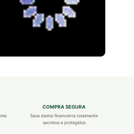
REVENDEDOR INDEPENDENTE
FITERVAS
Seja Dono
do seu próprio negócio
COMPRA SEGURA
EMPREENDA COM PRODUTOS JÁ VALIDADOS
ente
Seus dados financeiros totalmente
NO MERCADO! CADASTRE-SE! É GRÁTIS :)
secretos e protegidos
CADASTRAR AGORA!