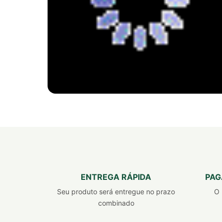
PRODUTO 100% NATURAL
FITSLIM TURBO
BLACK
FÓRMULA PODEROSA PARA
ENTREGA RÁPIDA
PAG
PERDER PESO 7X MAIS RÁPIDO
Seu produto será entregue no prazo
O 
combinado
Emagrecedor, inibidor de apetite e queimador
de gordura.