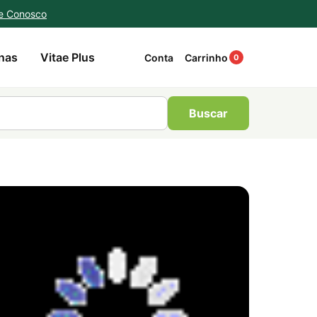
e Conosco
nas
Vitae Plus
Conta
Carrinho
0
Buscar