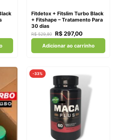
Black
Fitdetox + Fitslim Turbo Black
s
+ Fitshape – Tratamento Para
30 dias
R$
297,00
R$
529,80
o
Adicionar ao carrinho
-33%