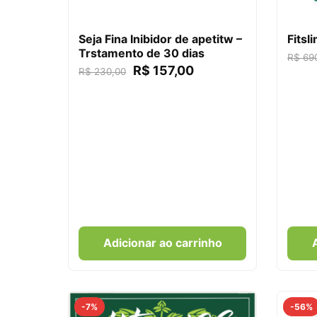
Seja Fina Inibidor de apetitw –
Fitsl
Trstamento de 30 dias
R$
690
R$
157,00
R$
230,00
Adicionar ao carrinho
-7%
-56%