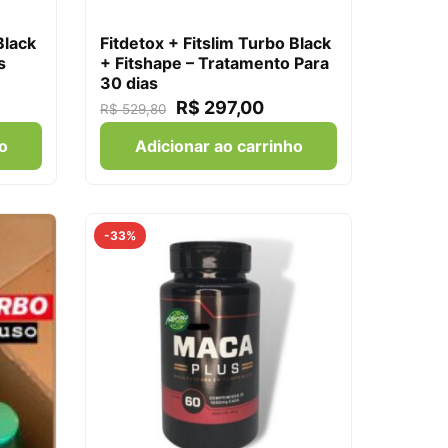
Black
Fitdetox + Fitslim Turbo Black
s
+ Fitshape – Tratamento Para
30 dias
R$
297,00
R$
529,80
o
Adicionar ao carrinho
-33%