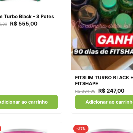
im Turbo Black – 3 Potes
R$
555,00
,00
FITSLIM TURBO BLACK 
FITSHAPE
R$
247,00
R$
394,00
Adicionar ao carrinho
Adicionar ao carrinh
-27%