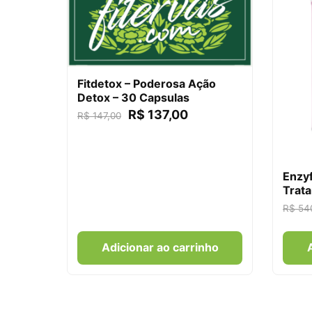
Fitdetox – Poderosa Ação
Detox – 30 Capsulas
R$
137,00
R$
147,00
Enzyf
Trata
R$
54
Adicionar ao carrinho