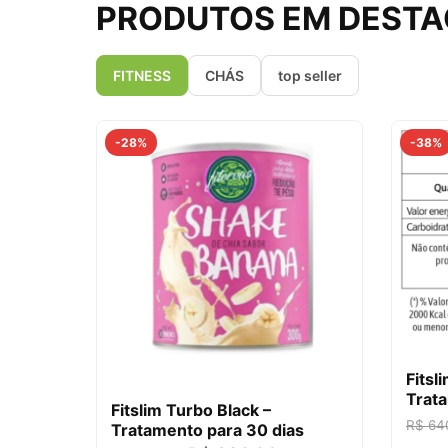
PRODUTOS EM DEST
FITNESS
CHÁS
top seller
-28%
-38%
Fitsl
Trata
Fitslim Turbo Black –
R$
64
Tratamento para 30 dias