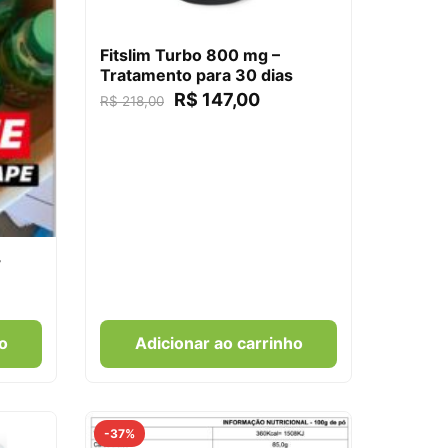
Fitslim Turbo 800 mg –
Tratamento para 30 dias
R$
147,00
R$
218,00
+
o
Adicionar ao carrinho
-37%