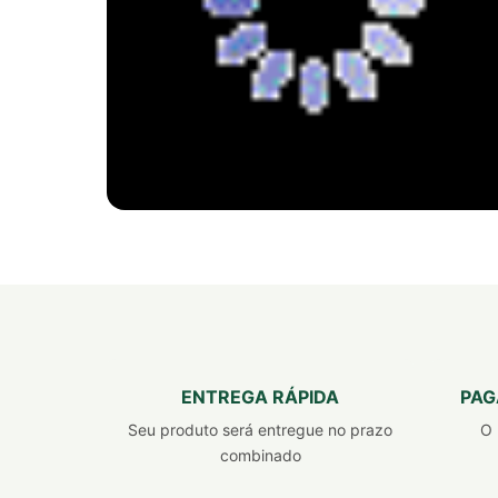
PRODUTO 100% NATURAL
FITSLIM TURBO
BLACK
FÓRMULA PODEROSA PARA
ENTREGA RÁPIDA
PAG
PERDER PESO 7X MAIS RÁPIDO
Seu produto será entregue no prazo
O 
combinado
Emagrecedor, inibidor de apetite e queimador
de gordura.