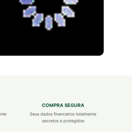
REVENDEDOR INDEPENDENTE
FITERVAS
Seja Dono
do seu próprio negócio
COMPRA SEGURA
EMPREENDA COM PRODUTOS JÁ VALIDADOS
ente
Seus dados financeiros totalmente
NO MERCADO! CADASTRE-SE! É GRÁTIS :)
secretos e protegidos
CADASTRAR AGORA!