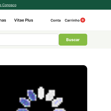
e Conosco
nas
Vitae Plus
Conta
Carrinho
0
Buscar