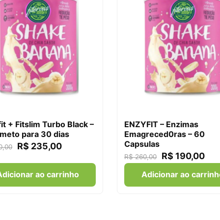
it + Fitslim Turbo Black –
ENZYFIT – Enzimas
meto para 30 dias
Emagreced0ras – 60
Capsulas
R$
235,00
0,00
R$
190,00
R$
260,00
Adicionar ao carrinho
Adicionar ao carrinh