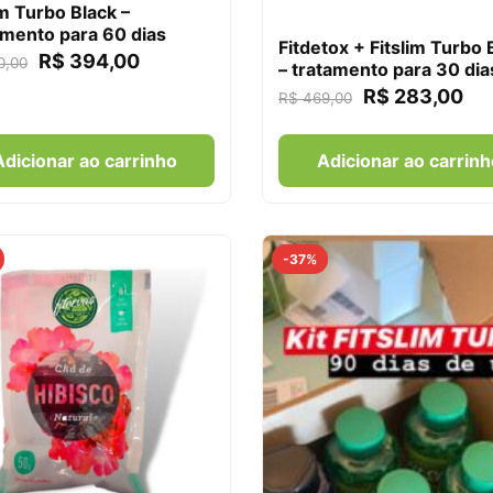
im Turbo Black –
mento para 60 dias
Fitdetox + Fitslim Turbo 
R$
394,00
0,00
– tratamento para 30 dia
R$
283,00
R$
469,00
Adicionar ao carrinho
Adicionar ao carrinh
-37%