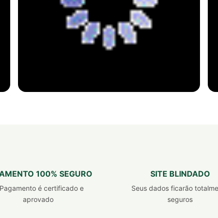
SUPLEMENTO ALIMENTAR
Ácido hialurônico
com vitamina b8 e vitamina c
Um ativo produzido naturalmente pelo corpo
AMENTO 100% SEGURO
SITE BLINDADO
que possui propriedades hidratantes e
Pagamento é certificado e
Seus dados ficarão totalm
estimulantes de colágeno.
aprovado
seguros
comprar agora