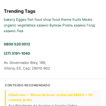
Trending Tags
bakery
Egges
fish
food shop
food theme
fruits
Meats
organic
vegetables
казино Вулкан Рояль
казино Голд
казино Лев
0800 520 0012
(27) 3191-1040
Av. Governador Bley, 186,
Vitória, ES. Cep: 29010-902
CONTEÚDO RECOMENDADO
k9bet.com — Bônus de boas-vindas até R$500 + 50
rodadas grátis
Sua Plataforma de Apostas e Cassino Online