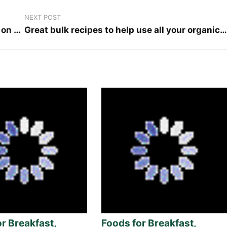
NEXT POST
Restaurant Employer Read Clients Orders on His Ipad
Great bulk recipes to help use all your organic vegetables
r Breakfast,
Foods for Breakfast,