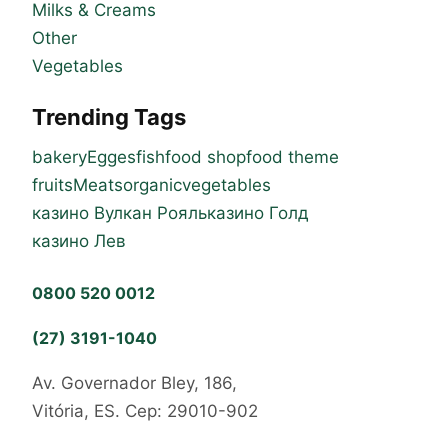
Milks & Creams
Other
Vegetables
Trending Tags
bakery
Egges
fish
food shop
food theme
fruits
Meats
organic
vegetables
казино Вулкан Рояль
казино Голд
казино Лев
0800 520 0012
(27) 3191-1040
Av. Governador Bley, 186,
Vitória, ES. Cep: 29010-902