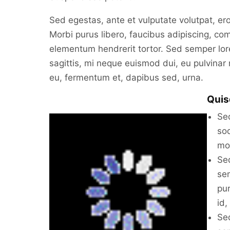
Sed egestas, ante et vulputate volutpat, er
Morbi purus libero, faucibus adipiscing, co
elementum hendrerit tortor. Sed semper lorem
sagittis, mi neque euismod dui, eu pulvinar
eu, fermentum et, dapibus sed, urna.
Quis
Sed
sod
mol
Sed
sem
pur
id,
Sed