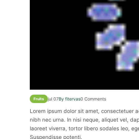
jul 07
By fitervas
0 Comments
Fruits
Lorem ipsum dolor sit amet, consectetuer adi
nibh nec urna. In nisi neque, aliquet vel, dapi
laoreet viverra, tortor libero sodales leo, eg
Suspendisse potenti.