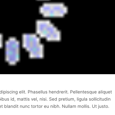
piscing elit. Phasellus hendrerit. Pellentesque aliquet
bus id, mattis vel, nisi. Sed pretium, ligula sollicitudin
et blandit nunc tortor eu nibh. Nullam mollis. Ut justo.