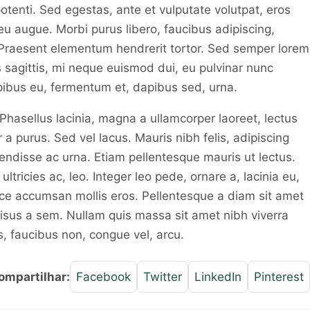
otenti. Sed egestas, ante et vulputate volutpat, eros
eu augue. Morbi purus libero, faucibus adipiscing,
 Praesent elementum hendrerit tortor. Sed semper lorem
es sagittis, mi neque euismod dui, eu pulvinar nunc
pibus eu, fermentum et, dapibus sed, urna.
Phasellus lacinia, magna a ullamcorper laoreet, lectus
or a purus. Sed vel lacus. Mauris nibh felis, adipiscing
uspendisse ac urna. Etiam pellentesque mauris ut lectus.
ultricies ac, leo. Integer leo pede, ornare a, lacinia eu,
sce accumsan mollis eros. Pellentesque a diam sit amet
 risus a sem. Nullam quis massa sit amet nibh viverra
 faucibus non, congue vel, arcu.
ompartilhar:
Facebook
Twitter
LinkedIn
Pinterest