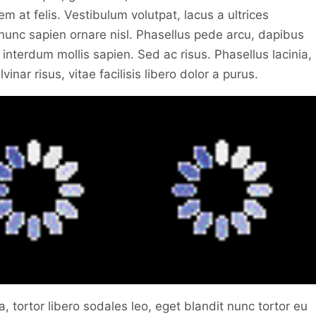
 at felis. Vestibulum volutpat, lacus a ultrices
 nunc sapien ornare nisl. Phasellus pede arcu, dapibus
interdum mollis sapien. Sed ac risus. Phasellus lacinia,
nar risus, vitae facilisis libero dolor a purus.
ra, tortor libero sodales leo, eget blandit nunc tortor eu