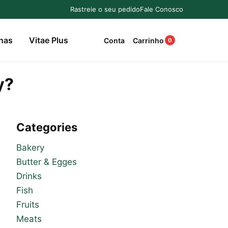
Rastreie o seu pedido
Fale Conosco
nas
Vitae Plus
Conta
Carrinho
0
y?
Categories
Bakery
Butter & Egges
Drinks
Fish
Fruits
Meats