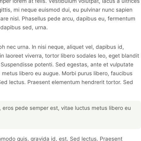
per lorem at felis. Vestibulum volutpat, lacus a ultrices
ittis, mi neque euismod dui, eu pulvinar nunc sapien
are nisl. Phasellus pede arcu, dapibus eu, fermentum
 dapibus sed, urna.
h nec urna. In nisi neque, aliquet vel, dapibus id,
din laoreet viverra, tortor libero sodales leo, eget blandit
. Suspendisse potenti. Sed egestas, ante et vulputate
s metus libero eu augue. Morbi purus libero, faucibus
Sed lectus. Praesent elementum hendrerit tortor. Sed
, eros pede semper est, vitae luctus metus libero eu
mmodo quis, gravida id, est. Sed lectus. Praesent