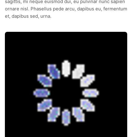
sagittis, mi neque euismod dui, eu pulvinar nunc sapien
ornare nisl. Phasellus pede arcu, dapibus eu, fermentum
et, dapibus sed, urna.