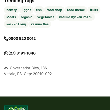
Trending Tags
bakery
Egges
fish
food shop
food theme
fruits
Meats
organic
vegetables
казино Вулкан Рояль
казино Голд
казино Лев
0800 520 0012
(27) 3191-1040
Av. Governador Bley, 186,
Vitória, ES. Cep: 29010-902